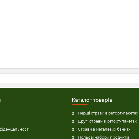
н
Каталог товарів
Перші страви в реторт-пакетах
Другі страви в реторт-пакетах
фіденцальності
Страви в металевих банках
Польові набори продуктів