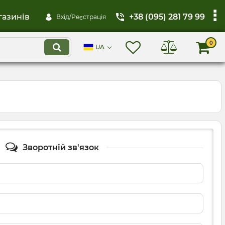
газинів
+38 (095) 281 79 99
Вхід/Реєстрація
0
UA
Зворотній зв'язок