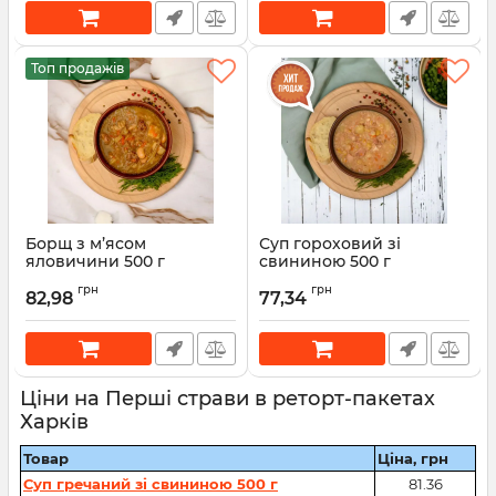
Топ продажів
Борщ з м’ясом
Суп гороховий зі
яловичини 500 г
свининою 500 г
грн
грн
82,98
77,34
Ціни на Перші страви в реторт-пакетах
Харків
Товар
Ціна, грн
Суп гречаний зі свининою 500 г
81.36