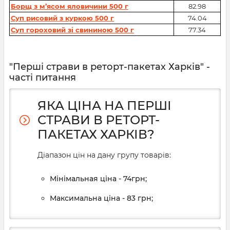
Борщ з м’ясом яловичини 500 г
82.98
Суп рисовий з куркою 500 г
74.04
Суп гороховий зі свининою 500 г
77.34
"Перші страви в реторт-пакетах Харків" -
часті питання
ЯКА ЦІНА НА ПЕРШІ
СТРАВИ В РЕТОРТ-
ПАКЕТАХ ХАРКІВ?
Діапазон цін на дану групу товарів:
Мінімальная ціна - 74грн;
Максимальна ціна - 83 грн;