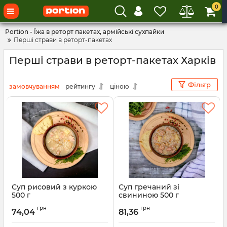
0
Portion - Їжа в реторт пакетах, армійські сухпайки
Перші страви в реторт-пакетах
Перші страви в реторт-пакетах Харків
Фільтр
замовчуванням
рейтингу
ціною
Суп рисовий з куркою
Суп гречаний зі
500 г
свининою 500 г
Артикул:
00001451
грн
грн
74,04
81,36