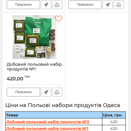
Предзаказ
Предзаказ
Добовий польовий набір
продуктів №1
Артикул:
00002744
грн
420,00
Предзаказ
Ціни на Польові набори продуктів Одеса
Товар
Ціна, грн
Добовий польовий набір продуктів №3
420
Добовий польовий набір продуктів №1
420