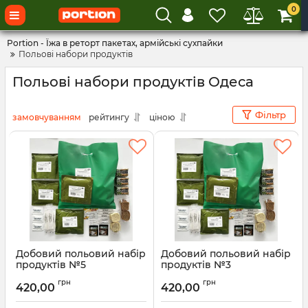
0
Portion - Їжа в реторт пакетах, армійські сухпайки
Польові набори продуктів
Польові набори продуктів Одеса
Фільтр
замовчуванням
рейтингу
ціною
Добовий польовий набір
Добовий польовий набір
продуктів №5
продуктів №3
Артикул:
00002746
грн
грн
420,00
420,00