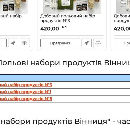
вий набір
Добовий польовий набір
Добови
продуктів №3
продук
Артикул:
00002746
Артикул:
грн
420,00
420,
Предзаказ
Пр
Польові набори продуктів Вінни
ий набір продуктів №3
ий набір продуктів №1
ий набір продуктів №5
 набори продуктів Вінниця" - ча