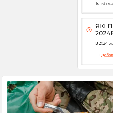
Топ-3 не
ЯКІ 
2024Р
В 2024 ро
Добов