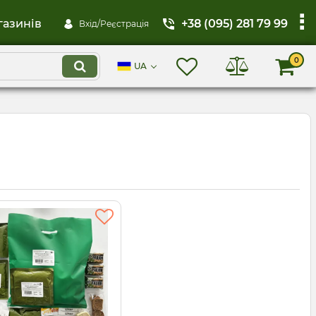
газинів
+38 (095) 281 79 99
Вхід/Реєстрація
0
UA