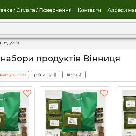
авка / Оплата / Повернення
Контакти
Адреси ма
продуктів
 набори продуктів Вінниця
амовчуванням
рейтингу
ціною