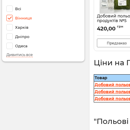
Всі
Добовий польо
Вінниця
продуктів №5
грн
Харків
420,00
Дніпро
Предзаказ
Одеса
Дивитись все
Ціни на 
Товар
Добовий польов
Добовий польов
Добовий польов
"Польові