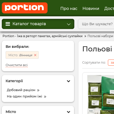
Про нас
Новини
Дост
Каталог товарів
Portion - Їжа в реторт пакетах, армійські сухпайки
Польові набори 
Ви вибрали:
Польові
Місто:
Вінниця
Сортувати по:
з
Очистити всі
Категорії
Добовий раціон
На один прийом їжі
Місто