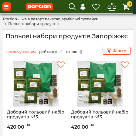
0
Portion - Їжа в реторт пакетах, армійські сухпайки
Польові набори продуктів
Польові набори продуктів Запоріжжя
Фільтр
замовчуванням
рейтингу
ціною
Добовий польовий набір
Добовий польовий набір
продуктів №5
продуктів №3
Артикул:
00002746
грн
грн
420,00
420,00