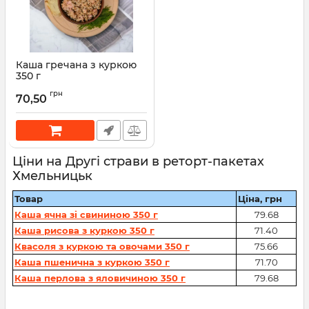
Каша гречана з куркою
350 г
грн
70,50
Ціни на Другі страви в реторт-пакетах
Хмельницьк
Товар
Ціна, грн
Каша ячна зі свининою 350 г
79.68
Каша рисова з куркою 350 г
71.40
Квасоля з куркою та овочами 350 г
75.66
Каша пшенична з куркою 350 г
71.70
Каша перлова з яловичиною 350 г
79.68