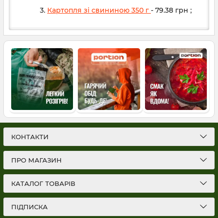
Картопля зі свининою 350 г
- 79.38
грн
;
КОНТАКТИ
ПРО МАГАЗИН
КАТАЛОГ ТОВАРІВ
ПІДПИСКА