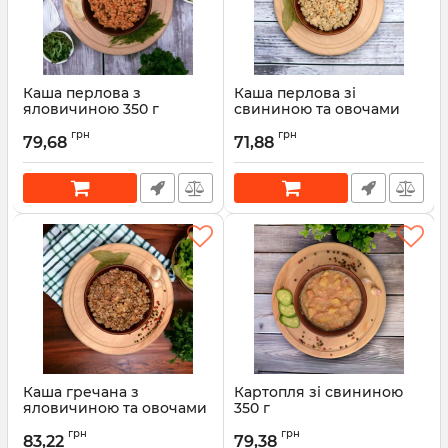
Каша перлова з
Каша перлова зі
яловичиною 350 г
свининою та овочами
Артикул:
00001446
грн
грн
79,68
71,88
Каша гречана з
Картопля зі свининою
яловичиною та овочами
350 г
Артикул:
00001445
грн
грн
83,22
79,38