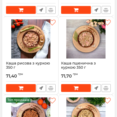
Каша рисова з куркою
Каша пшенична з
350 г
куркою 350 г
грн
грн
71,40
71,70
Топ продажів