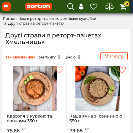
0
Portion - Їжа в реторт пакетах, армійські сухпайки
Другі страви в реторт-пакетах
Другі страви в реторт-пакетах
Хмельницьк
Фільтр
замовчуванням
рейтингу
ціною
Квасоля з куркою та
Каша ячна зі свининою
овочами 350 г
350 г
грн
грн
75,66
79,68