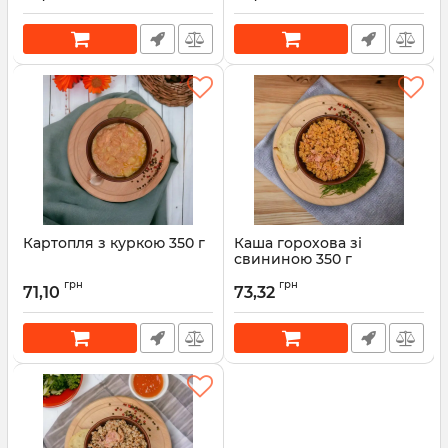
Картопля з куркою 350 г
Каша горохова зі
свининою 350 г
Артикул:
00001448
грн
грн
71,10
73,32