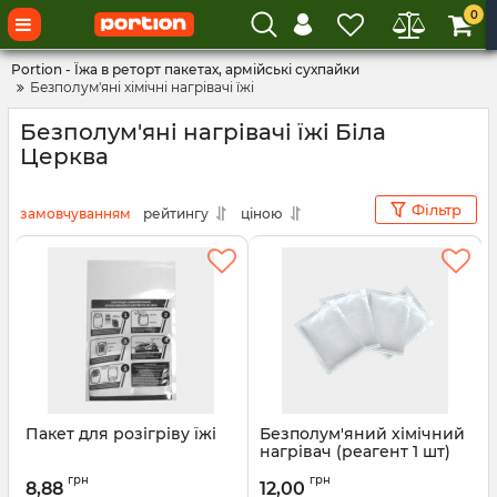
0
Portion - Їжа в реторт пакетах, армійські сухпайки
Безполум'яні хімічні нагрівачі їжі
Безполум'яні нагрівачі їжі Біла
Церква
Фільтр
замовчуванням
рейтингу
ціною
Пакет для розігріву їжі
Безполум'яний хімічний
нагрівач (реагент 1 шт)
грн
грн
8,88
12,00