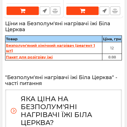
Ціни на Безполум'яні нагрівачі їжі Біла
Церква
Товар
Ціна, грн
Безполум'яний хімічний нагрівач (реагент 1
12
шт)
Пакет для розігріву їжі
8.88
"Безполум'яні нагрівачі їжі Біла Церква" -
часті питання
ЯКА ЦІНА НА
БЕЗПОЛУМ'ЯНІ
НАГРІВАЧІ ЇЖІ БІЛА
ЦЕРКВА?