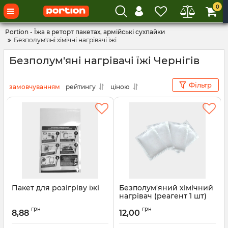
0
Portion - Їжа в реторт пакетах, армійські сухпайки
Безполум'яні хімічні нагрівачі їжі
Безполум'яні нагрівачі їжі Чернігів
Фільтр
замовчуванням
рейтингу
ціною
Пакет для розігріву їжі
Безполум'яний хімічний
нагрівач (реагент 1 шт)
грн
грн
8,88
12,00