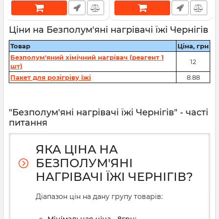
Ціни на Безполум'яні нагрівачі їжі Чернігів
Товар
Ціна, грн
Безполум'яний хімічний нагрівач (реагент 1
12
шт)
Пакет для розігріву їжі
8.88
"Безполум'яні нагрівачі їжі Чернігів" - часті
питання
ЯКА ЦІНА НА
БЕЗПОЛУМ'ЯНІ
НАГРІВАЧІ ЇЖІ ЧЕРНІГІВ?
Діапазон цін на дану групу товарів: