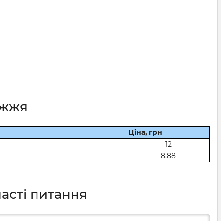
іжжя
Ціна, грн
12
8.88
часті питання