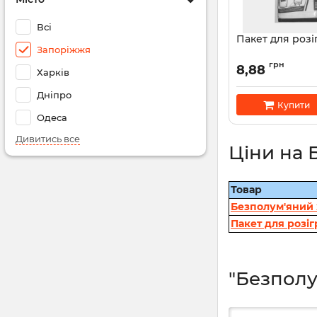
Всі
Пакет для розіг
Запоріжжя
грн
8,88
Харків
Дніпро
Купити
Одеса
Дивитись все
Ціни на 
Товар
Безполум'яний х
Пакет для розігр
"Безполум