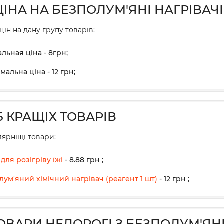
ЦІНА НА БЕЗПОЛУМ'ЯНІ НАГРІВАЧ
цін на дану групу товарів:
льная ціна - 8грн;
альна ціна - 12 грн;
5 КРАЩІХ ТОВАРІВ
ярніщі товари:
для розігріву їжі
- 8.88
грн
;
лум'яний хімічний нагрівач (реагент 1 шт)
- 12
грн
;
ТОВАРИ НЕДОРОГІ З БЕЗПОЛУМ'ЯНІ