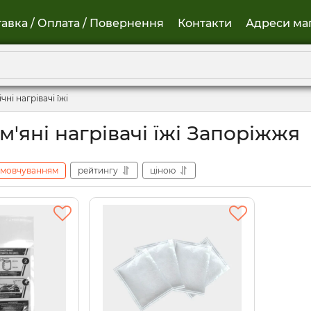
авка / Оплата / Повернення
Контакти
Адреси ма
чні нагрівачі їжі
'яні нагрівачі їжі Запоріжжя
амовчуванням
рейтингу
ціною