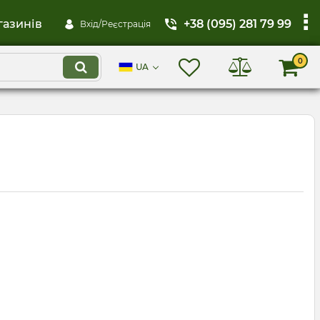
газинів
+38 (095) 281 79 99
Вхід/Реєстрація
0
UA