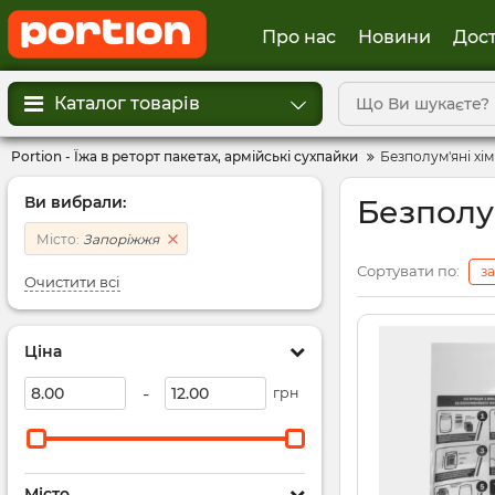
Про нас
Новини
Дост
Каталог товарів
Portion - Їжа в реторт пакетах, армійські сухпайки
Безполум'яні хімі
Ви вибрали:
Безполум
Місто:
Запоріжжя
Сортувати по:
з
Очистити всі
Ціна
-
грн
Місто