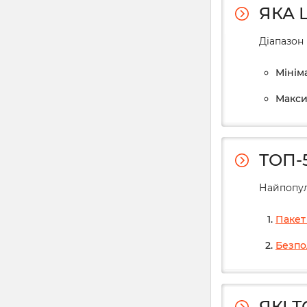
ЯКА 
Діапазон 
Мініма
Максим
ТОП-
Найпопул
Пакет 
Безпо
ЯКІ 