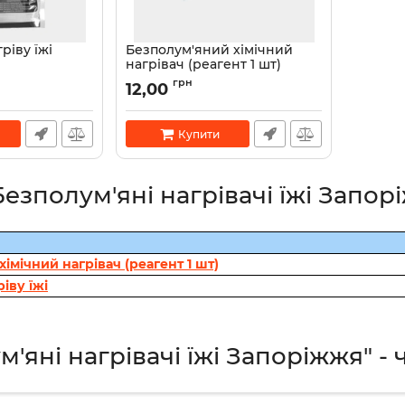
ріву їжі
Безполум'яний хімічний
нагрівач (реагент 1 шт)
грн
12,00
Купити
Безполум'яні нагрівачі їжі Запор
імічний нагрівач (реагент 1 шт)
іву їжі
'яні нагрівачі їжі Запоріжжя" - 