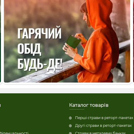
н
Каталог товарів
Перші страви в реторт-пакетах
Другі страви в реторт-пакетах
фіденцальності
Страви в металевих банках