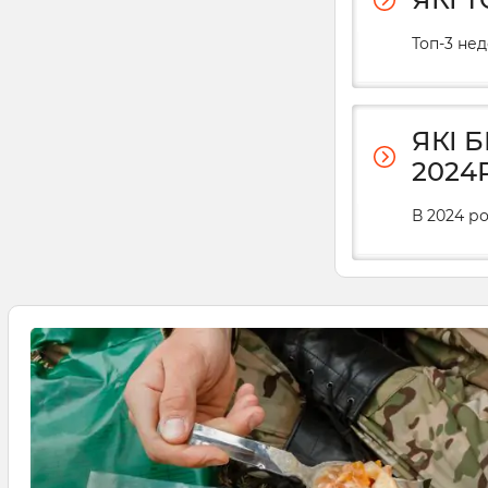
Топ-3 не
ЯКІ 
2024Р
В 2024 ро